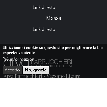
Link diretto
Massa
Link diretto
Utilizziamo i cookie su questo sito per migliorare la tua
esperienza utente
Più informazioni
Accetto
No, grazie
Arya Parrucchieri - Vezzano Ligure
Via Provinciale Spezia, 41 - Vezzano Ligure (SP)
spezia@aryaparrucchieri.it
0187 992242