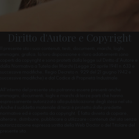
Diritto d'Autore e Copyright
Il presente sito i suoi contenuti, testi, documenti, marchi, loghi,
immagini, grafica, la loro disposizione e i loro adattamenti sono
coperti da copyright e sono protetti dalla legge sul Diritto d'Autore e
dalla Normativa a Tutela dei Marchi (Legge 22 aprile 1941 n.633 e
successive modifiche, Regio Decreto n. 929 del 21 giugno 1942 e
successive modifiche) e dal Codice di Proprietà Industriale.
All'interno del presente sito potranno essere presenti anche
immagini, documenti, loghi e marchi di terze parti che hanno
espressamente autorizzato alla pubblicazione degli stessi nel sito.
Anche il suddetto materiale di terzi è protetto dalle predette
normative ed è coperto da copyright. È fatto divieto di copiare,
alterare, distribuire, pubblicare o utilizzare i contenuti del sito senza
autorizzazione espressa scritta della Web Doctor o del Titolare del
presente sito.