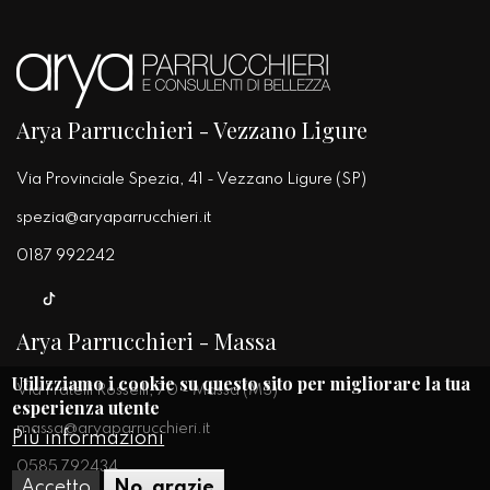
Arya Parrucchieri - Vezzano Ligure
Via Provinciale Spezia, 41 - Vezzano Ligure (SP)
spezia@aryaparrucchieri.it
0187 992242
Arya Parrucchieri - Massa
Utilizziamo i cookie su questo sito per migliorare la tua
Via Fratelli Rosselli, 70 - Massa (MS)
esperienza utente
massa@aryaparrucchieri.it
Più informazioni
0585 792434
Accetto
No, grazie