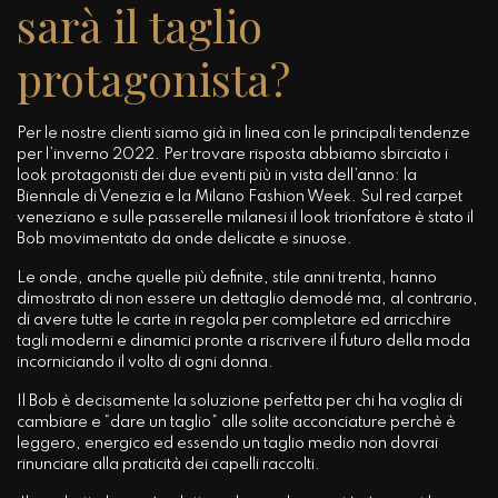
sarà il taglio
protagonista?
Per le nostre clienti siamo già in linea con le principali tendenze
per l’inverno 2022. Per trovare risposta abbiamo sbirciato i
look protagonisti dei due eventi più in vista dell’anno: la
Biennale di Venezia e la Milano Fashion Week. Sul red carpet
veneziano e sulle passerelle milanesi il look trionfatore è stato il
Bob movimentato da onde delicate e sinuose.
Le onde, anche quelle più definite, stile anni trenta, hanno
dimostrato di non essere un dettaglio demodé ma, al contrario,
di avere tutte le carte in regola per completare ed arricchire
tagli moderni e dinamici pronte a riscrivere il futuro della moda
incorniciando il volto di ogni donna.
Il Bob è decisamente la soluzione perfetta per chi ha voglia di
cambiare e “dare un taglio” alle solite acconciature perchè è
leggero, energico ed essendo un taglio medio non dovrai
rinunciare alla praticità dei capelli raccolti.