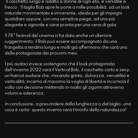
Il caschetto lungo è adatto a donne di ogni età, è versatile e
fresco . Il taglio Bob apre le porte a mille possibilità; ad un look
naturale movimentato e irriverente, ideale per gli impegni
quotidiani oppure, con una semplice piega, ad uno più
elegante e signorile e sarai pronta per una cena di gala.
Il 78° festival del cinema ci ha dato anche un ulteriore
suggerimento: il Bob può essere accompagnato da una
frangetta a tendina lunga e molti già affermano che sarà una
delle protagoniste dei prossimi mesi.
I più audaci invece sostengono che il look protagonista
dell’inverno 2022 sarà il Vertical Bob, il caschetto corto e sexy,
un haircut audace che, mixando grinta, dolcezza, versatilità e
verticalità, incarna al massimo la voglia di libertà e incornicia il
volto con decisione mettendo in risalto gli zigomi attraverso
volumi e aderenza.
In conclusione, a prescindere dalla lunghezza o dal taglio, una
cosa è certa: questo inverno sarà il trionfo della naturalezza!